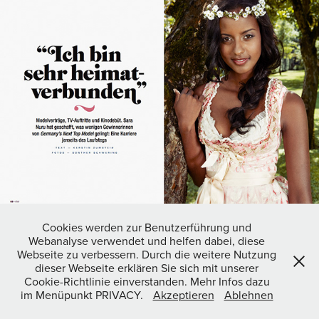
Cookies werden zur Benutzerführung und
Webanalyse verwendet und helfen dabei, diese
Webseite zu verbessern. Durch die weitere Nutzung
ALL PICTURES © COPYRIGHT BY GUENTHER SCHWERING - ALL
dieser Webseite erklären Sie sich mit unserer
KIND OF UNAUTHORIZED REPRODUCTION IS PROHIBITED.
Cookie-Richtlinie einverstanden. Mehr Infos dazu
im Menüpunkt PRIVACY.
Akzeptieren
Ablehnen