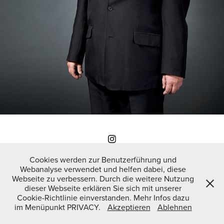
ALL PICTURES © COPYRIGHT BY GUENTHER SCHWERING - ALL
Cookies werden zur Benutzerführung und
KIND OF UNAUTHORIZED REPRODUCTION IS PROHIBITED.
Webanalyse verwendet und helfen dabei, diese
Webseite zu verbessern. Durch die weitere Nutzung
dieser Webseite erklären Sie sich mit unserer
Cookie-Richtlinie einverstanden. Mehr Infos dazu
im Menüpunkt PRIVACY.
Akzeptieren
Ablehnen