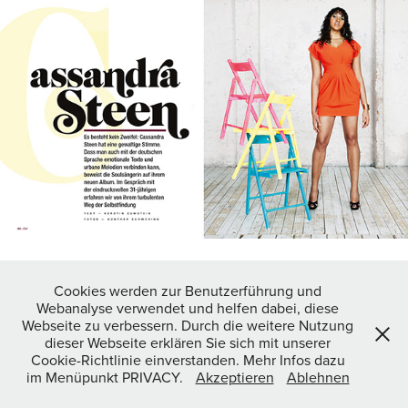
Cookies werden zur Benutzerführung und
Webanalyse verwendet und helfen dabei, diese
ALL PICTURES © COPYRIGHT BY GUENTHER SCHWERING - ALL
Webseite zu verbessern. Durch die weitere Nutzung
KIND OF UNAUTHORIZED REPRODUCTION IS PROHIBITED.
dieser Webseite erklären Sie sich mit unserer
Cookie-Richtlinie einverstanden. Mehr Infos dazu
im Menüpunkt PRIVACY.
Akzeptieren
Ablehnen